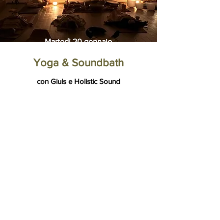
Martedì 20 gennaio
Yoga & Soundbath
con Giuls e Holistic Sound
Un'esperienza immersiva che unisce il
movimento del vinyasa yoga (adatto a tutti
i livelli), condotto da Giulia Fiorani, al
potere della guarigione sonora praticata
da Andrea Brogi.