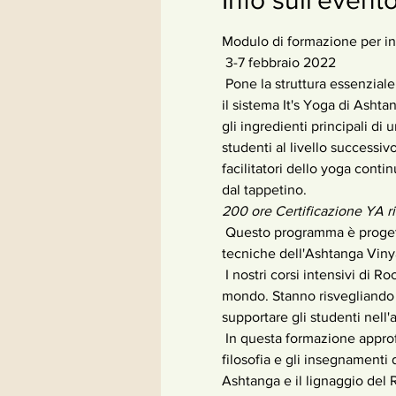
Modulo di formazione per in
 3-7 febbraio 2022
 Pone la struttura essenziale per praticare e insegnare il Rocket in modo autentico e completo. Acquisisci familiarità con 
il sistema It's Yoga di Asht
gli ingredienti principali d
studenti al livello successi
facilitatori dello yoga conti
dal tappetino.
200 ore Certificazione YA ri
 Questo programma è progettato per supportare gli attuali istruttori di yoga nell'apprendimento degli strumenti e delle 
tecniche dell'Ashtanga Viny
 I nostri corsi intensivi di Rocket Training sono progettati per condividere e analizzare le routine Rocket famose in tutto il 
mondo. Stanno risvegliando f
supportare gli studenti nell
 In questa formazione approfondiremo tutti gli ingredienti principali della pratica dell'Ashtanga Vinyasa Yoga e la 
filosofia e gli insegnamenti 
Ashtanga e il lignaggio del R