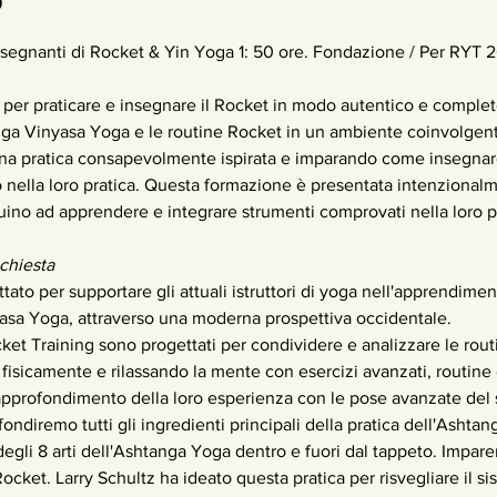
segnanti di Rocket & Yin Yoga 1: 50 ore. Fondazione / Per RYT 20
anga Vinyasa Yoga e le routine Rocket in un ambiente coinvolgen
i una pratica consapevolmente ispirata e imparando come insegnare
vo nella loro pratica. Questa formazione è presentata intenzionalm
nuino ad apprendere e integrare strumenti comprovati nella loro pr
chiesta
asa Yoga, attraverso una moderna prospettiva occidentale.
isicamente e rilassando la mente con esercizi avanzati, routine 
'approfondimento della loro esperienza con le pose avanzate del
degli 8 arti dell'Ashtanga Yoga dentro e fuori dal tappeto. Imparer
ocket. Larry Schultz ha ideato questa pratica per risvegliare il si